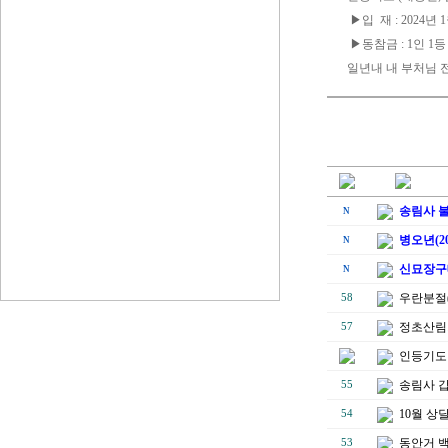
▶입 재 : 2024년 
▶동참금 : 1인 1등 6
일년내 내 부처님 
송림사 불
N
병오년(2
N
신묘장구
N
우란분절(
58
정초산림
57
인등기도 
송림사 
55
10월 상
54
동안거 
53