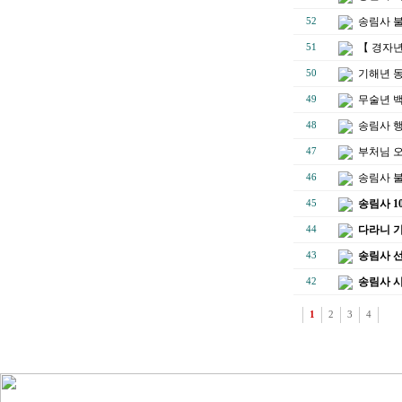
송림사 
52
【 경자년
51
기해년 
50
무술년 백
49
송림사 
48
부처님 
47
송림사 불
46
송림사 1
45
다라니 
44
송림사 선
43
송림사 
42
1
2
3
4