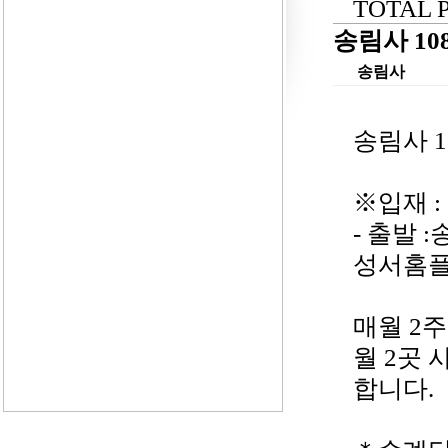
TOTAL PA
송림사 10
송림사
송림사 1
※입재 : 
- 출발 :
성서홈플
매월 2
월 2곳
합니다.