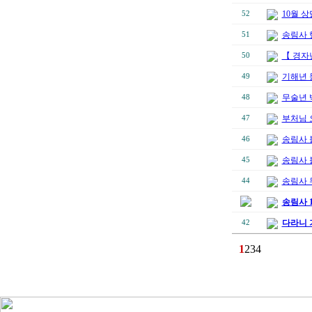
10월 상
52
송림사 
51
【 경자
50
기해년 
49
무술년 
48
부처님 
47
송림사 
46
송림사 
45
송림사 
44
송림사 
다라니 
42
1
2
3
4