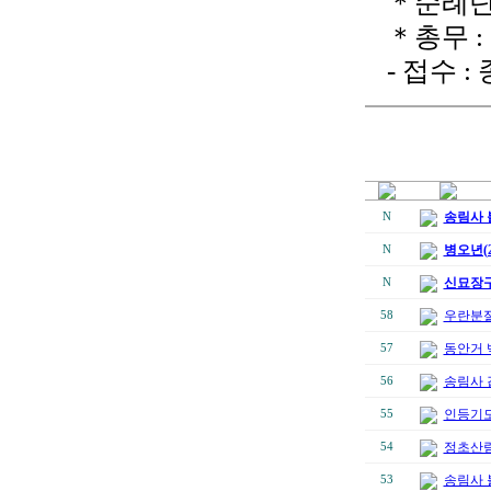
＊순례단
＊총무 : 
- 접수 
송림사 
N
병오년(2
N
신묘장구
N
우란분절
58
동안거 
57
송림사 
56
인등기도
55
정초산
54
송림사 
53