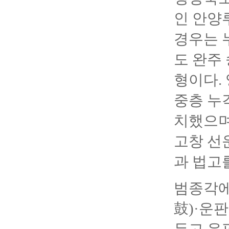
인
안양
경우는 
도
완주
형이다.
중층 누
치했으며
고창 선
과 법고
범종각에
鼓
)·운판