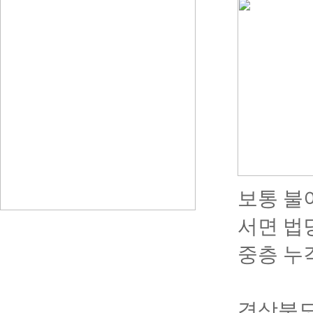
보통
불
서면 법
중층 누
경상북