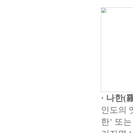
· 나한(
인도의 
한’ 또