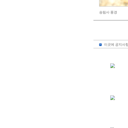
송림사 풍경
이곳에 공지사항