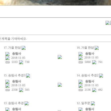
 제목을 기재하세요.
가을 한담
가을 한담
17.
16.
송림사
송림사
2018·11·05
2018·11·05
5333
730
5060
761
송림사 추경3
송림사 추경2
15.
14.
송림사
송림사
2018·11·03
2018·11·03
2358
505
2136
492
송림사 추경
일주문
13.
12.
송림사
송림사