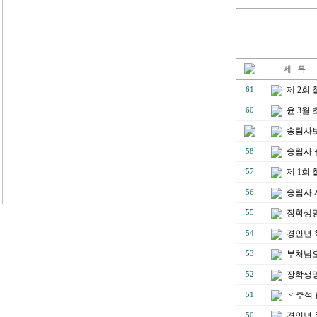
제 2회
61
윤 3월
60
송림사보
송림사 
58
제 1회
57
송림사 
56
장학생명
55
경인년 
54
부처님오
53
장학생명단
52
< 추석
51
경인년 
50