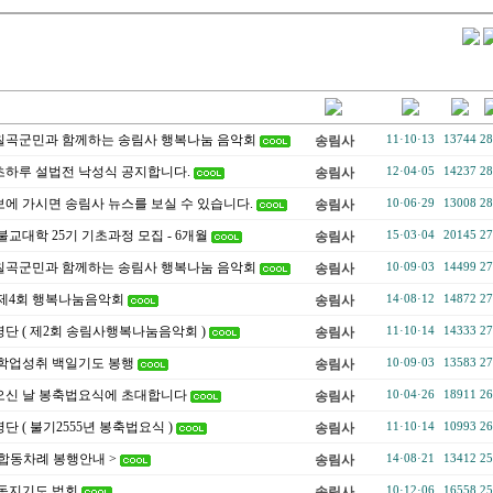
 칠곡군민과 함께하는 송림사 행복나눔 음악회
송림사
11·10·13
13744
28
 초하루 설법전 낙성식 공지합니다.
송림사
12·04·05
14237
28
에 가시면 송림사 뉴스를 보실 수 있습니다.
송림사
10·06·29
13008
28
불교대학 25기 기초과정 모집 - 6개월
송림사
15·03·04
20145
27
 칠곡군민과 함께하는 송림사 행복나눔 음악회
송림사
10·09·03
14499
27
제4회 행복나눔음악회
송림사
14·08·12
14872
27
단 ( 제2회 송림사행복나눔음악회 )
송림사
11·10·14
14333
27
학업성취 백일기도 봉행
송림사
10·09·03
13583
27
신 날 봉축법요식에 초대합니다
송림사
10·04·26
18911
26
 ( 불기2555년 봉축법요식 )
송림사
11·10·14
10993
26
 합동차례 봉행안내 >
송림사
14·08·21
13412
25
동지기도 법회
송림사
10·12·06
16558
25