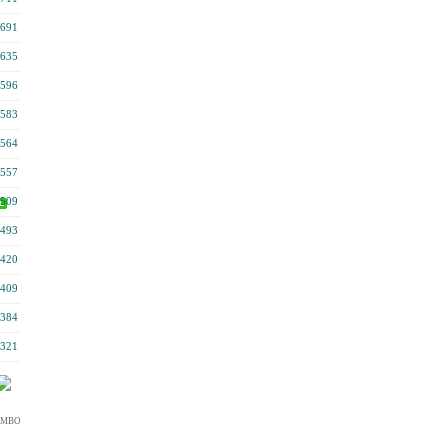
691
635
596
583
564
557
509
493
420
409
384
321
MBO