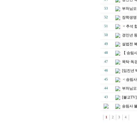
부처님오
53
장학생명단
52
< 추석 
51
경인년 
50
설법전 
49
【 송림
48
목탁·독경
47
[임진년 
46
< 송림사
45
부처님오
44
[불교TV
43
송림사 불
1
2
3
4