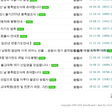
송림사
신 날 봉축법요식에 초대합니다
송림사
10·04·26
18912
2
 ( 불기2555년 봉축법요식 )
송림사
11·10·14
10993
2
합동차례 봉행안내 >
송림사
14·08·21
13412
2
동지기도 법회
송림사
10·12·06
16571
2
복원불사 안내문
송림사
10·12·06
14984
2
사 임진년 연중기도안내 】
송림사
11·12·24
11642
2
 낭랑한 법당에 가곡·피아노 선율… 송림사 정기 음악법회 음력 매월 초하루 개최
송림사
14·02·10
12048
2
백중 영가천도 49일 기도봉행]
송림사
12·06·24
11468
2
 불교대학 18기 신입생을 모집합니다 >
송림사
14·08·21
14084
2
신 날 봉축법요식에 초대합니다.
송림사
12·04·05
10766
2
] 선업으로 탑을 이루다 팔공산 송림사
송림사
10·06·29
13583
2
교대학원(경전 및 전문가 과정 - 2년)
송림사
18·02·22
14667
2
Zeroboard
/ skin by
Copyright 1999-2026
GGA