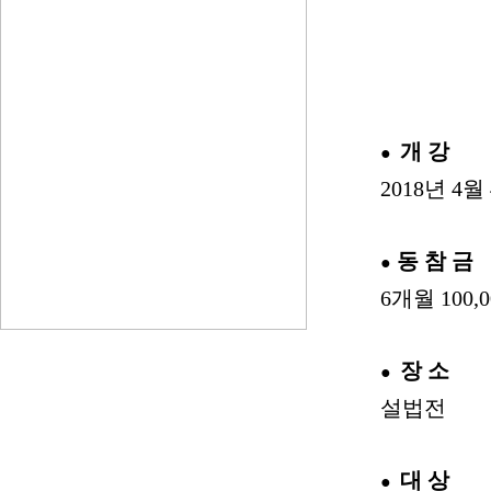
개 강
●
2018년 4
동 참 금
●
6개월 100,
장 소
●
설법전
대 상
●