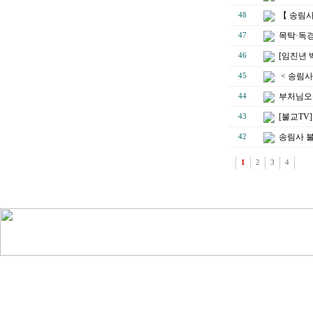
【 송림
48
목탁·독경
47
[임진년 
46
< 송림사
45
부처님오
44
[불교TV
43
송림사 불
42
1
2
3
4