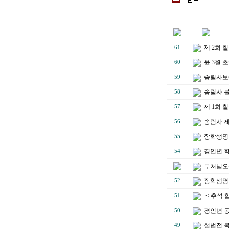
제 2회
61
윤 3월 
60
송림사보에
59
송림사 불
58
제 1회
57
송림사 
56
장학생명단
55
경인년 
54
부처님오
장학생명단
52
< 추석 
51
경인년 
50
설법전 
49