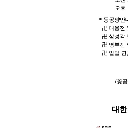
오후 6시
* 등공양안
卍 대웅전 
卍 삼성각 
卍 명부전 
卍 일일 연꽃
(꽃공
대한