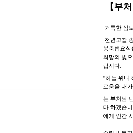
【부처
거룩한 삼보
천년고찰 송림
봉축법요식을
희망의 빛으
립시다.
“하늘 위나
로움을 내가
는 부처님 
다 하겠습니
에게 인간 