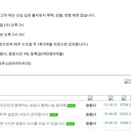
고자 하는 신심 깊은 불자로서 학력, 성별, 연령 제한 없습니다.
1일 (수) 오후 2시
간반 오후 2시~4시
정으로써 매주 수요일 주 1회 6개월 과정으로 강의합니다.)
원서, 증명사진 1매, 등록금(10만원/6개월)
무소(054-976-8116)
 칠곡군민과 함께하는 송림사 행복나눔 음악회
송림사
11·10·13
13740
2
초하루 설법전 낙성식 공지합니다.
송림사
12·04·05
14232
2
 가시면 송림사 뉴스를 보실 수 있습니다.
송림사
10·06·29
13004
2