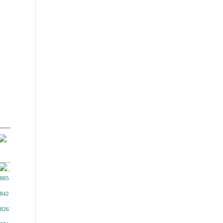
885
842
826