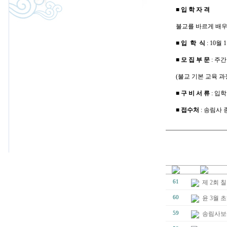
■
입 학 자 격
불교를 바르게 배우
■
입 학 식
: 10월 
■
모 집 부 문
: 주
(불교 기본 교육 과
■
구 비 서 류
: 입학
■
접수처
: 송림사 종
61
제 2회
60
윤 3월 
59
송림사보에