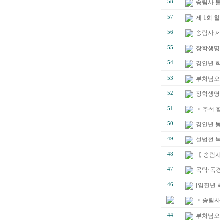
58
송림사 불
57
제 1회
56
송림사 
55
장학생명단
54
경인년 
53
부처님오
52
장학생명단
51
< 추석 
50
경인년 
49
설법전 
48
【 송림
47
목탁·독경
46
[임진년 
< 송림사
44
부처님오