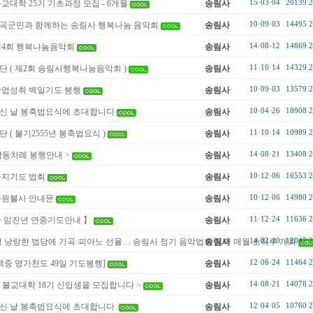
교대학 25기 기초과정 모집 - 6개월
송림사
15·03·04
20139
2
 칠곡군민과 함께하는 송림사 행복나눔 음악회
송림사
10·09·03
14495
2
제4회 행복나눔음악회
송림사
14·08·12
14869
2
 ( 제2회 송림사행복나눔음악회 )
송림사
11·10·14
14329
2
학업성취 백일기도 봉행
송림사
10·09·03
13579
2
신 날 봉축법요식에 초대합니다
송림사
10·04·26
18908
2
 ( 불기2555년 봉축법요식 )
송림사
11·10·14
10989
2
합동차례 봉행안내 >
송림사
14·08·21
13408
2
동지기도 법회
송림사
10·12·06
16553
2
복원불사 안내문
송림사
10·12·06
14980
2
사 임진년 연중기도안내 】
송림사
11·12·24
11636
2
 낭랑한 법당에 가곡·피아노 선율… 송림사 정기 음악법회 음력 매월 초하루 개최
송림사
14·02·10
12047
2
백중 영가천도 49일 기도봉행]
송림사
12·06·24
11464
2
 불교대학 18기 신입생을 모집합니다 >
송림사
14·08·21
14078
2
신 날 봉축법요식에 초대합니다.
송림사
12·04·05
10760
2