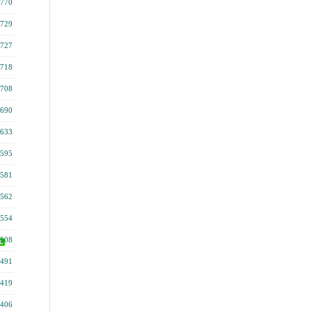
770
729
727
718
708
690
633
595
581
562
554
508
491
419
406