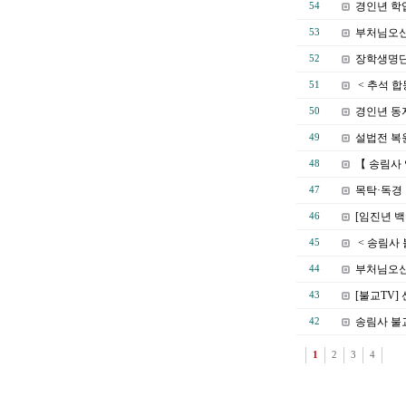
경인년 학
54
부처님오신
53
장학생명단 
52
< 추석 합
51
경인년 동
50
설법전 복
49
【 송림사
48
목탁·독경
47
[임진년 백
46
< 송림사 
45
부처님오신
44
[불교TV
43
송림사 불교
42
1
2
3
4