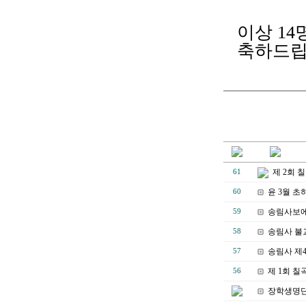
이상 1
축하드립
제 2회
61
윤 3월 
60
송림사보에
59
송림사 불교
58
송림사 제
57
제 1회 
56
장학생명단