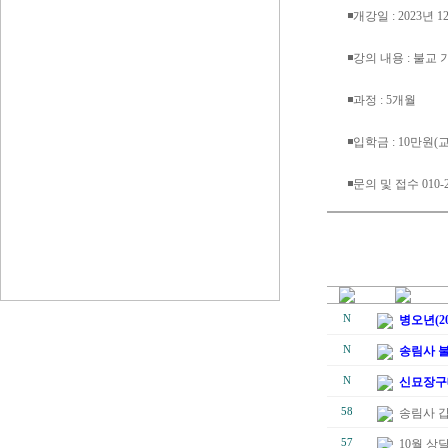
◾개강일 : 2023년 
◾강의 내용 : 불교
◾과정 : 5개월
◾입학금 : 10만원(
◾문의 및 접수 010-211
N
병오년(2
N
송림사 불
N
신묘장구
58
송림사 
57
10월 상