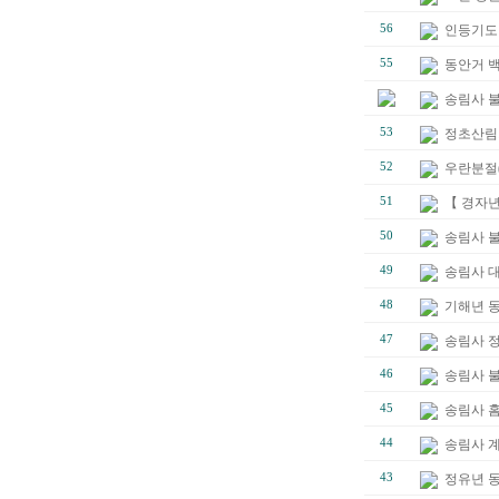
56
인등기도 
55
동안거 
송림사 
53
정초산림
52
우란분절(
51
【 경자년
50
송림사 
49
송림사 
48
기해년 
47
송림사 
46
송림사 불
45
송림사 
44
송림사 
43
정유년 