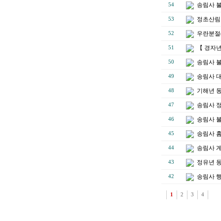
송림사 
54
정초산림
53
우란분절(
52
【 경자년
51
송림사 
50
송림사 
49
기해년 
48
송림사 
47
송림사 불
46
송림사 
45
송림사 
44
정유년 
43
송림사 
42
1
2
3
4