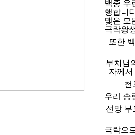
백중 우
행합니다
맺은 모
극락왕생
또한 
부처님의
자께서
천
우리 송
선망 부
극락으로