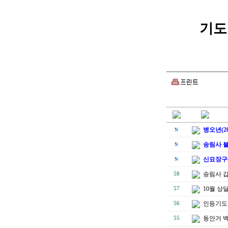
기도 
병오년(2
N
송림사 불
N
신묘장구
N
송림사 
58
10월 상
57
인등기도 
56
동안거 
55