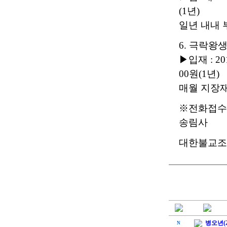
(1년)
일년 내내 
6. 극락왕
▶입재 : 20
00원(1년)
매월 지장
※전화접수 : 
송림사
대한불교조
병오년(2
N