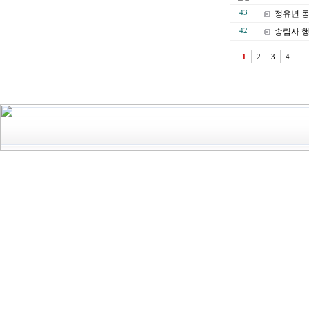
43
정유년 
42
송림사 행
1
2
3
4