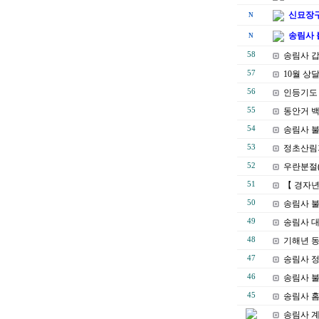
신묘장구
N
송림사 
N
58
송림사 
57
10월 상
56
인등기도 
55
동안거 
54
송림사 
53
정초산림
52
우란분절(
51
【 경자년
50
송림사 
49
송림사 
48
기해년 
47
송림사 
46
송림사 불
45
송림사 
송림사 