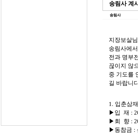
송림사 계
송림사
지장보살님
송림사에서는
전과 명부전
끊이지 않으
중 기도를 
길 바랍니다
1. 입춘삼
▶입 재 : 
▶회 향 : 
▶동참금 :