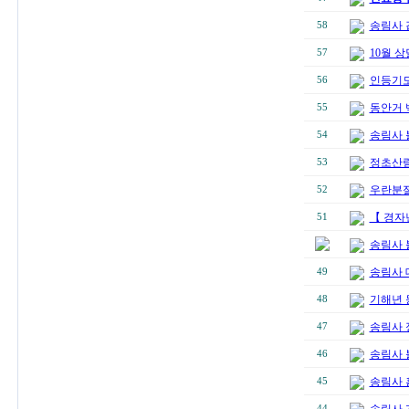
송림사 
58
10월 상
57
인등기도
56
동안거 
55
송림사 
54
정초산
53
우란분절
52
【 경자
51
송림사 
송림사 
49
기해년 
48
송림사 
47
송림사 
46
송림사 
45
44