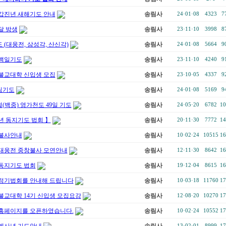
갑진년 새해기도 안내
송림사
24·01·08
4323
7
달 방생
송림사
23·11·10
3998
8
 (대웅전, 삼성각, 산신각)
송림사
24·01·08
5664
9
백일기도
송림사
23·11·10
4240
9
불교대학 신입생 모집
송림사
23·10·05
4337
9
림기도
송림사
24·01·08
5169
9
(백중) 영가천도 49일 기도
송림사
24·05·20
6782
10
년 동지기도 법회 】
송림사
20·11·30
7772
14
불사안내
송림사
10·02·24
10515
16
대웅전 중창불사 모연안내
송림사
12·11·30
8642
16
동지기도 법회
송림사
19·12·04
8615
16
정기법회를 안내해 드립니다
송림사
10·03·18
11760
17
불교대학 14기 신입생 모집요강
송림사
12·08·20
10270
17
홈페이지를 오픈하였습니다.
송림사
10·02·24
10552
17
13·02·01
8999
17