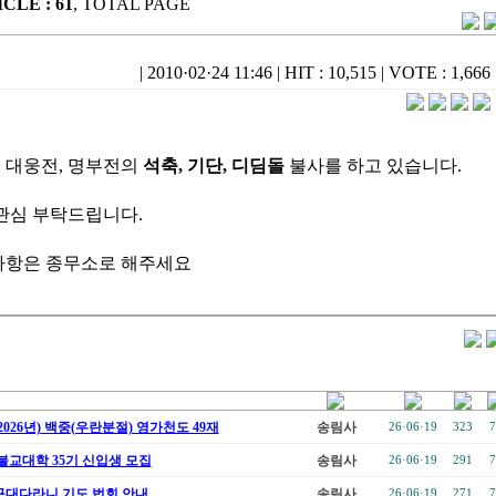
CLE : 61
, TOTAL PAGE
내
|
2010·02·24 11:46
|
HIT : 10,515
|
VOTE : 1,666
 대웅전, 명부전의
석축, 기단, 디딤돌
불사를 하고 있습니다.
관심 부탁드립니다.
사항은 종무소로 해주세요
026년) 백중(우란분절) 영가천도 49재
송림사
26·06·19
323
7
불교대학 35기 신입생 모집
송림사
26·06·19
291
7
대다라니 기도 법회 안내
송림사
26·06·19
271
7