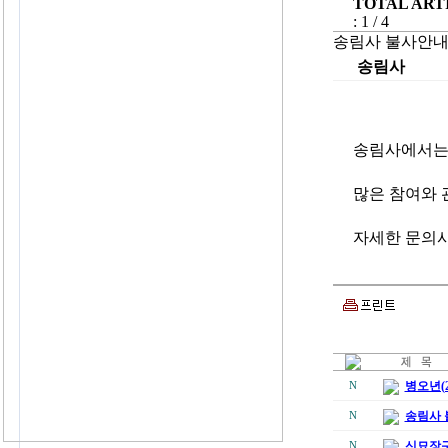
TOTAL ARTI
: 1 / 4
송림사 불사안
송림사
송림사에서는
많은 참여와 
자세한 문의
병오년(2
N
송림사 
N
신묘장구
N