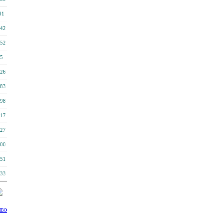
01
42
52
5
26
83
98
17
27
00
51
33
MBO