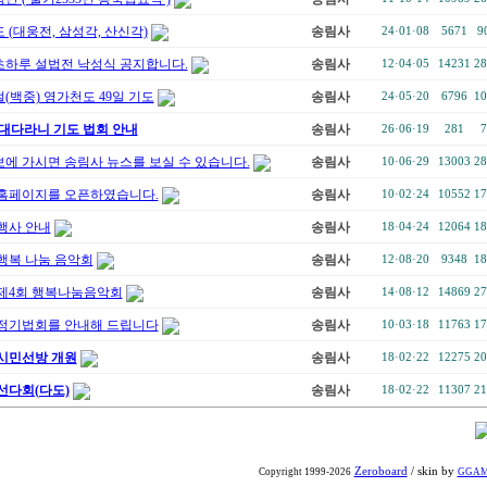
 (대웅전, 삼성각, 산신각)
송림사
24·01·08
5671
9
 초하루 설법전 낙성식 공지합니다.
송림사
12·04·05
14231
28
(백중) 영가천도 49일 기도
송림사
24·05·20
6796
10
대다라니 기도 법회 안내
송림사
26·06·19
281
7
에 가시면 송림사 뉴스를 보실 수 있습니다.
송림사
10·06·29
13003
28
홈페이지를 오픈하였습니다.
송림사
10·02·24
10552
17
행사 안내
송림사
18·04·24
12064
18
행복 나눔 음악회
송림사
12·08·20
9348
18
제4회 행복나눔음악회
송림사
14·08·12
14869
27
정기법회를 안내해 드립니다
송림사
10·03·18
11763
17
시민선방 개원
송림사
18·02·22
12275
20
선다회(다도)
송림사
18·02·22
11307
21
Zeroboard
/ skin by
Copyright 1999-2026
GGA