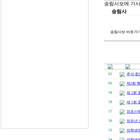
송림사보에 가시
송림사
송림사보 바로가
추석 합
61
제3회 
60
제 2회
59
제 1회
58
정초산
57
정유년 
56
장학생명
55
장학생명단
54