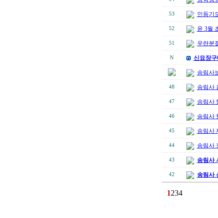
인등기도
53
윤 3월
52
우란분절
51
신묘장구
N
송림사보
송림사 
48
송림사 
47
송림사 
46
송림사 
45
송림사 
44
송림사 
43
송림사 
42
1
2
3
4