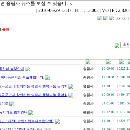
면 송림사 뉴스를 보실 수 있습니다.
|
2010·06·29 13:37
|
HIT : 13,003
|
VOTE : 2,826
기
클릭
동차례 봉행안내
송림사
10·09·03
10925
21
행복나눔음악회 팜플렛입니다.
송림사
12·08·31
15789
19
 칠곡군민과 함께하는 송림사 행복나눔 음악회
송림사
11·10·13
13740
28
 칠곡군민과 함께하는 송림사 행복나눔 음악회
송림사
10·09·03
14494
27
림기도
송림사
24·01·08
5181
9
동지기도 법회안내
송림사
17·12·06
10612
18
단 ( 제2회 송림사행복나눔음악회 )
송림사
11·10·14
14328
27
 ( 불기2555년 봉축법요식 )
송림사
11·10·14
10989
26