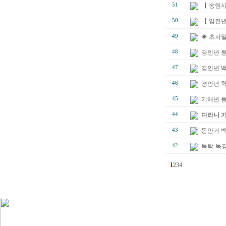
51
【 송림사
50
【 임진년
49
◈ 초파일
48
경인년 
47
경인년 백
46
경인년 
45
기해년 
44
다라니 
43
동안거 
42
목탁·독경
1
2
3
4