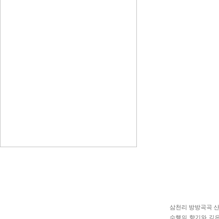
삼천리 방방곡곡 산
수행의 향기와 깊은