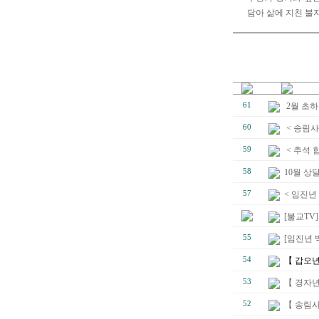
담아 삶에 지친 불
61
2월 초
60
< 송림사
59
< 추석 
58
10월 상
57
< 임진년
[불교TV
55
[임진년 
54
【 갑오년
53
【 경자년
52
【 송림