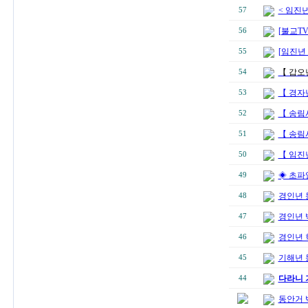
< 임진
57
[불교T
56
[임진년
55
【 갑오
54
【 경자
53
【 송림
52
【 송림
51
【 임진
50
◈ 초파
49
경인년 
48
경인년 
47
경인년 
46
기해년 
45
다라니 
44
동안거 