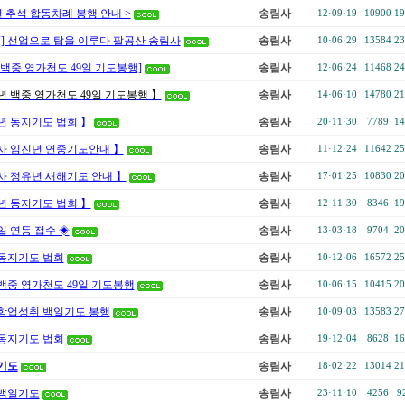
년 추석 합동차례 봉행 안내 >
송림사
12·09·19
10900
19
V] 선업으로 탑을 이루다 팔공산 송림사
송림사
10·06·29
13584
23
 백중 영가천도 49일 기도봉행]
송림사
12·06·24
11468
24
년 백중 영가천도 49일 기도봉행 】
송림사
14·06·10
14780
21
년 동지기도 법회 】
송림사
20·11·30
7789
14
사 임진년 연중기도안내 】
송림사
11·12·24
11642
25
사 정유년 새해기도 안내 】
송림사
17·01·25
10830
20
년 동지기도 법회 】
송림사
12·11·30
8346
19
일 연등 접수 ◈
송림사
13·03·18
9704
20
동지기도 법회
송림사
10·12·06
16572
25
백중 영가천도 49일 기도봉행
송림사
10·06·15
10415
20
학업성취 백일기도 봉행
송림사
10·09·03
13583
27
동지기도 법회
송림사
19·12·04
8628
16
기도
송림사
18·02·22
13014
21
백일기도
송림사
23·11·10
4256
9