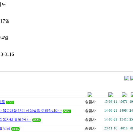
기도
 17일
24일
3-8116
하루
송림사
13·03·11
9671
19
사 불교대학 18기 신입생을 모집합니다 >
송림사
14·08·21
14084
24
 합동차례 봉행안내 >
송림사
14·08·21
13413
25
달 방생
송림사
23·11·10
4016
8