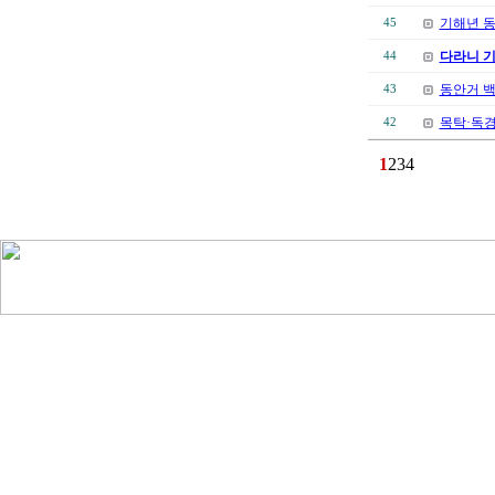
기해년 
45
다라니 
44
동안거 
43
목탁·독경
42
1
2
3
4