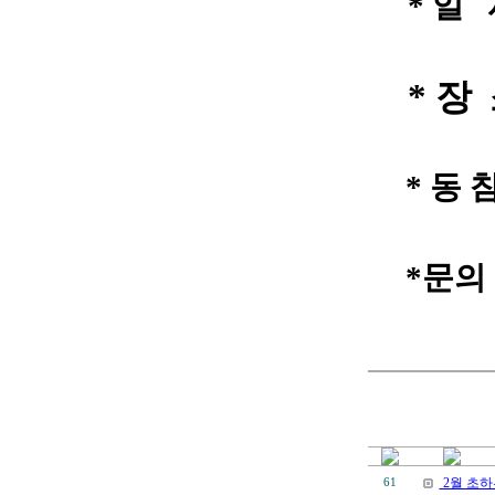
* 일 
* 장
* 동 참
*문의 및
2월 초하
61