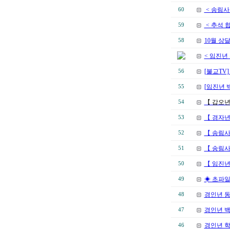
< 송림사
60
< 추석 
59
10월 상
58
< 임진년
[불교TV
56
[임진년 
55
【 갑오년
54
【 경자년
53
【 송림사
52
【 송림사
51
【 임진년
50
◈ 초파일
49
경인년 
48
경인년 백
47
경인년 
46