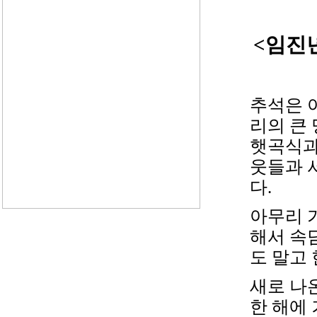
<임진
추석은 
리의 큰
햇곡식
웃들과 
다.
아무리 
해서 속담
도 말고
새로 나
한 해에