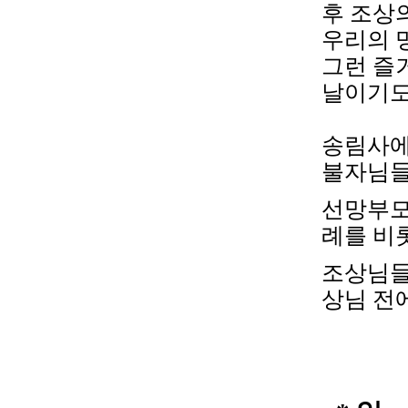
후 조상
우리의 
그런 즐
날이기도
송림사에
불자님들
선망부모
례를 비
조상님들
상님 전에