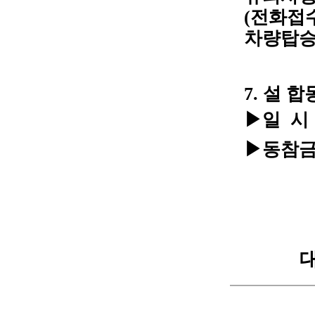
(전화접수
차량탑승
7. 설 
▶일 시 :
▶동참금 