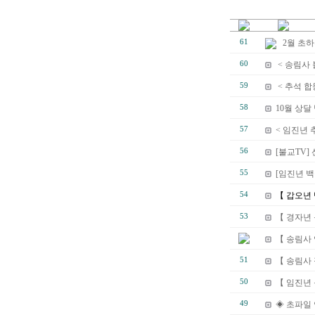
61
2월 초
60
< 송림사 
59
< 추석 합
58
10월 상달
57
< 임진년 
56
[불교TV
55
[임진년 백
54
【 갑오년 
53
【 경자년
【 송림사
51
【 송림사
50
【 임진년
49
◈ 초파일 