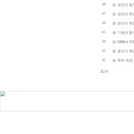
48
경인년 동
47
경인년 백
46
경인년 학
45
기해년 동
44
다라니 기
43
동안거 백
42
목탁·독경
1
2
3
4