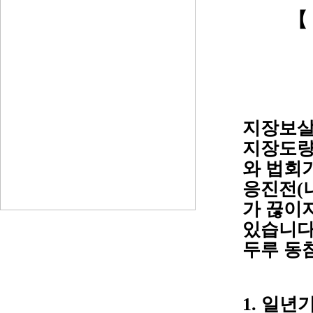
【
지장보살
지장도량
와 법회
응진전(
가 끊이
있습니다
두루 동
1. 일년