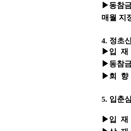
▶동참금 :
매월 지
4. 정
▶입 재 :
▶동참금 :
▶회 향 :
5. 입
- 임
▶입 재 