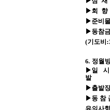
▶삼 재 
▶회 향 
▶준비물 
▶동참금 
(기도비:3
6. 정
▶일 시 :
발
▶출발장
▶동 참 금
유의사항