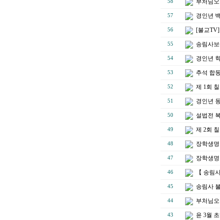
부처님오
58
경인년 백
57
[불교TV
56
송림사보에
55
경인년 
54
추석 합
53
제 1회
52
경인년 
51
설법전 
50
제 2회
49
장학생명단
48
장학생명단
47
【 송림
46
송림사 불
45
부처님오
44
윤 3월 
43