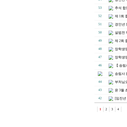
추석 합
53
제 1회
52
경인년 
51
설법전 
50
제 2회
49
장학생명단
48
장학생명
47
【 송림
46
송림사 
부처님오
44
윤 3월
43
[임진년
42
1
2
3
4