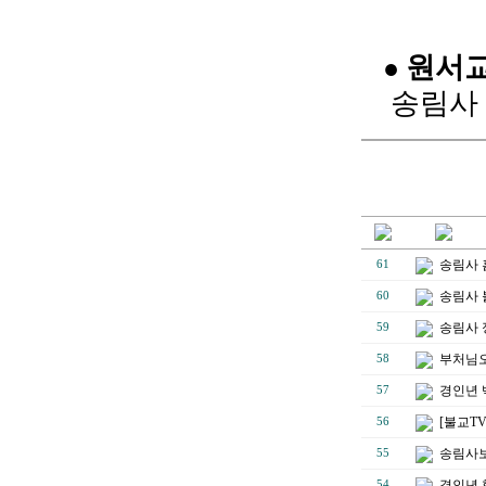
원서교
●
송림사 종
송림사 
61
송림사 
60
송림사 
59
부처님오
58
경인년 
57
[불교T
56
송림사보
55
경인년 
54