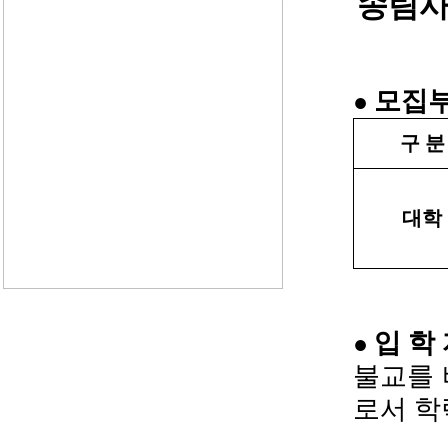
송림사
모집
●
구 분
대학
입 학 
●
불교를 
로서 학력