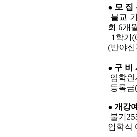
모 집 
●
불교 기
회 6개
1학기(
(반야심
구 비 
●
입학원서
등록금(
개강
●
불기255
입학식 