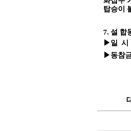
화접수 
탑승이 
7. 설 
▶일 시 :
▶동참금 