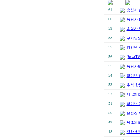
송림사 
61
송림사 
60
송림사 
59
부처님오
58
경인년 
57
[불교T
56
송림사보
55
경인년 
54
추석 합
53
제 1회
52
경인년 
51
설법전 
50
제 2회
49
장학생명단
48