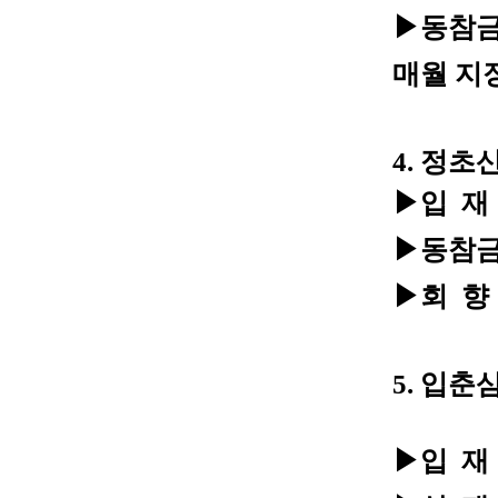
▶동참금 
매월 지
4. 정
▶입 재 :
▶동참금 :
▶회 향 :
5. 입
- 임
▶입 재 