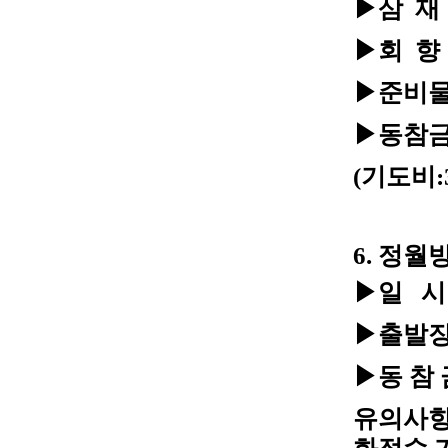
▶삼 재 
▶회 향 
▶준비물 
▶동참금 
(기도비:3
6. 정
▶일 시 :
▶출발장
▶동 참 금
유의사항