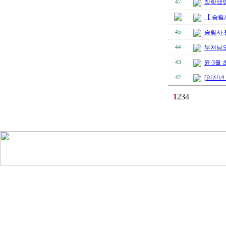
장학생명
47
【 송림
송림사 
45
부처님오
44
윤 3월
43
[임진년
42
1
2
3
4