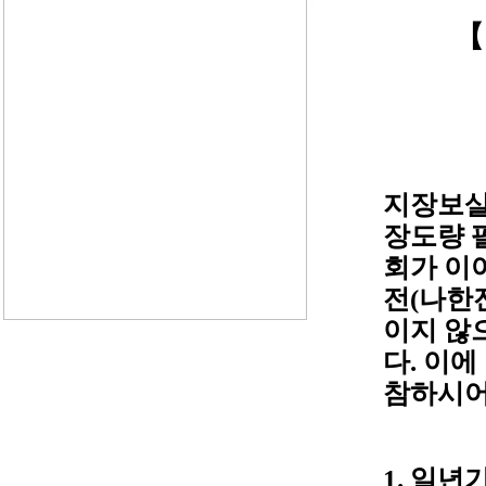
【
지장보살
장도량 
회가 이
전(나한
이지 않
다. 이
참하시어
1. 일년