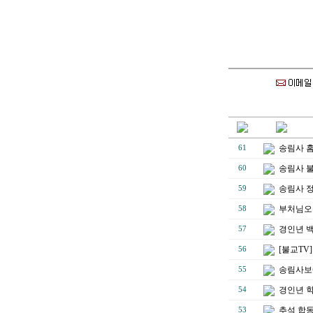
송림사 
61
송림사 
60
송림사 
59
부처님오
58
경인년 백
57
[불교TV
56
송림사보에
55
경인년 
54
추석 합
53