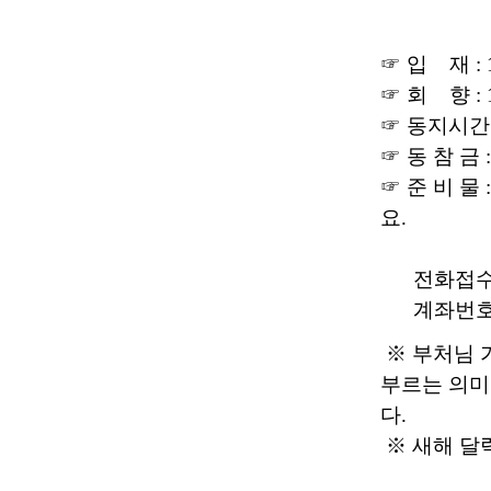
☞ 입 재 : 
☞ 회 향 : 
☞ 동지시간 :
☞ 동 참 금 
☞ 준 비 물
요.
전화접수 : (
계좌번호 : 
※ 부처님 
부르는 의미
다.
※ 새해 달