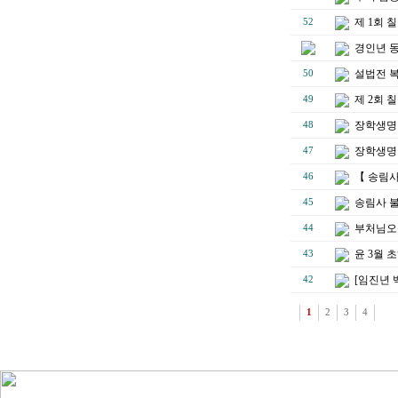
제 1회
52
경인년 
설법전 
50
제 2회
49
장학생명단
48
장학생명단
47
【 송림
46
송림사 불
45
부처님오
44
윤 3월 
43
[임진년 
42
1
2
3
4