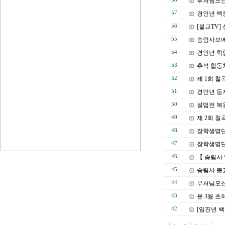
부처님오신
57
경인년 백
56
[불교TV
55
송림사보에
54
경인년 학
53
추석 합동
52
제 1회 
51
경인년 동
50
설법전 복
49
제 2회 
48
장학생명단 
47
장학생명단
46
【 송림사
45
송림사 불
44
부처님오신
43
윤 3월 
42
[임진년 백