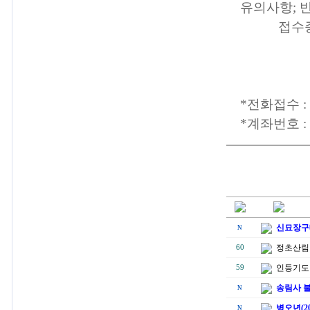
유의사항; 
접수증 필
*전화접수 : 0
*계좌번호 : 
신묘장구
N
정초산림
60
인등기도 
59
송림사 불
N
병오년(2
N