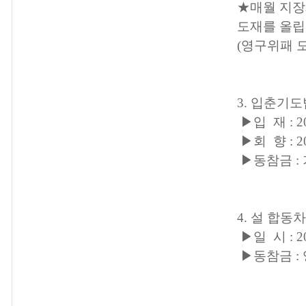
★매월 지장
도재를 올립
(영구위패 모
3. 입춘기
▶입 재 : 20
▶회 향 : 20
▶동참금 : 
4. 설 합동
▶일 시 : 20
▶동참금 : 