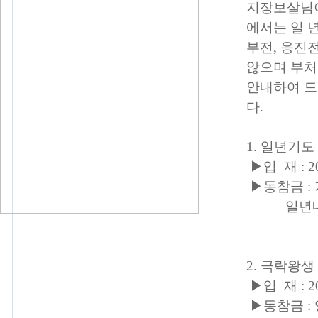
지장보살님이
에서는 일 
부전, 응진
않으며 부처
안내하여 드
다.
1. 일년기도
▶입 재 : 2
▶동참금 : 
일년내 내
2. 극락왕
▶입 재 : 20
▶동참금 : 영