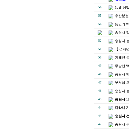
10월 상
56
우란분절(
55
동안거 
54
송림사 
송림사 
52
【 경자년
51
기해년 
50
무술년 백
49
송림사 
48
부처님 
47
송림사 불
46
송림사 1
45
다라니 
44
송림사 선
43
송림사 
42