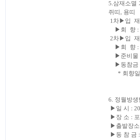
5.삼재소멸
쥐띠, 용띠
1차▶입 재 :
▶회 향 : 2
2차▶입 재 : 
▶회 향 : 2
▶준비물 :
▶동참금 : 4
* 회향일 자
6. 정월방
▶일 시 : 2
▶장 소 : 
▶출발장소 
▶동 참 금 :