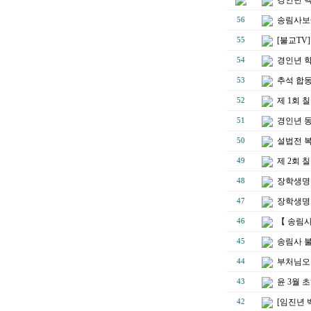
송림사보에
56
[불교TV
55
경인년 
54
추석 합
53
제 1회
52
경인년 
51
설법전 
50
제 2회
49
장학생명단
48
장학생명단
47
【 송림
46
송림사 불
45
부처님오
44
윤 3월 
43
[임진년 
42