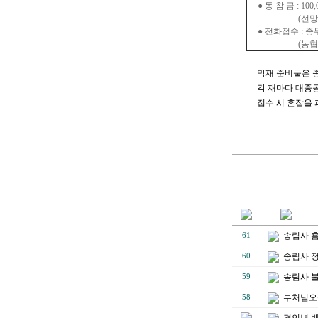
● 동 참 금 : 100
(선망조상님, 부
● 전화접수 : 종무소
(농협 770-01
막재 준비물은 종무
각 재마다 대중공
접수 시 혼잡을 피
송림사 
61
송림사 
60
송림사 
59
부처님오
58
경인년 백