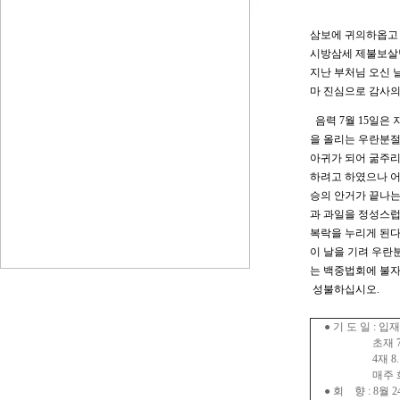
삼보에 귀의하옵고
시방삼세 제불보살
지난 부처님 오신 
마 진심으로 감사의
음력 7월 15일은
을 올리는 우란분
아귀가 되어 굶주리
하려고 하였으나 어
승의 안거가 끝나는
과 과일을 정성스
복락을 누리게 된
이 날을 기려 우란
는 백중법회에 불자
성불하십시오.
● 기 도 일 : 입재 7
초재 7. 13 / 2
4재 8. 3 / 5재 
매주 화요일마
● 회 향 : 8월 24