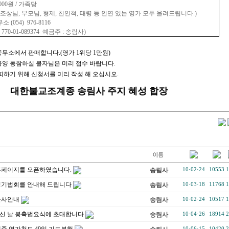
,000원 / 가족당
모님, 형제, 친인척, 태령 등 인연 있는 영가 모두 올려드립니다.)
 (054) 976-8116
-089374 예금주 : 송림사)
소에서 판매합니다.(영가 1위당 1만원)
양 동참하실 불자님은 미리 접수 바랍니다.
하기 위해 신청서를 미리 작성 해 오십시오.
대한불교조계종 송림사 주지 혜성 합장
홈페이지를 오픈하였습니다.
송림사
10·02·24
10553
1
정기법회를 안내해 드립니다
송림사
10·03·18
11768
1
불사안내
송림사
10·02·24
10517
1
신 날 봉축법요식에 초대합니다
송림사
10·04·26
18914
2
중 영가천도 49일 기도봉행
10·06·15
10420
2