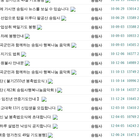
송림사
 가시면 송림사 뉴스를 보실 수 있습니다.
송림사
10·06·29
13014
2
] 선업으로 탑을 이루다 팔공산 송림사
송림사
10·06·29
13589
2
학업성취 백일기도 봉행
송림사
10·09·03
13588
2
동차례 봉행안내
송림사
10·09·03
10933
2
 칠곡군민과 함께하는 송림사 행복나눔 음악회
송림사
10·09·03
14505
2
동지기도 법회
송림사
10·12·06
16577
2
복원불사 안내문
송림사
10·12·06
14989
2
 칠곡군민과 함께하는 송림사 행복나눔 음악회
송림사
11·10·13
13749
2
 ( 불기2555년 봉축법요식 )
송림사
11·10·14
10996
2
 ( 제2회 송림사행복나눔음악회 )
송림사
11·10·14
14337
2
사 임진년 연중기도안내 】
송림사
11·12·24
11645
2
교대학 13기 신입생을 모집합니다.
송림사
12·03·10
13410
2
신 날 봉축법요식에 초대합니다.
송림사
12·04·05
10769
2
초하루 설법전 낙성식 공지합니다.
송림사
12·04·05
14243
2
백중 영가천도 49일 기도봉행]
송림사
12·06·24
11471
2