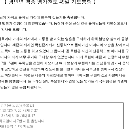
【 경인년 백중 영가천도 49일 기도봉행 】
님의 가피로 불자님 가정에 만복이 깃들기를 축원합니다.
날 법회가 성황리에 회향하였습니다. 동참해 주신 신심 깊은 불자님들께 지면상으로나
 인사를 드립니다.
 지옥이나 아귀의 세계에서 고통을 받고 있는 영혼을 구제하기 위해 불법승 삼보에 공양
절입니다. 세존의 제자인 목련존자께서 신통력으로 돌아가신 어머니의 모습을 찾아보니
고 목이 타는 고통을 겪고 있었다고 합니다. 곧 목련은 자신의 신통력으로 어머니를 구
머니의 죄가 너무 무거워 구제할 수가 없었습니다. 이에 목련이 세존 께 간청하니 수행
 7월 15일에 부처님을 초청하여 모시고 여러 보살과 수행하시는 스님들께 갖가지 음식
럽게 공양하고 경전을 독송하여 천도재를 올리면 어머니는 지옥고를 벗어나서 천상의
다고 하였습니다. 목련은 세존의 가르침대로 행하여 어머니를 구원하였고 사찰에서는
분재를 봉행합니다. 돌아가신 선망 부모형제와 인연 있는 영가들의 극락왕생을 기원하
님들의 많은 동참 바랍니다.
. 7 (음 5. 26) (수요일)
재 7. 20 / 3재 7. 27
8. 10 / 6재 8. 17
다 7번 재를 올립니다.
일 (음력 7. 15) 화요일