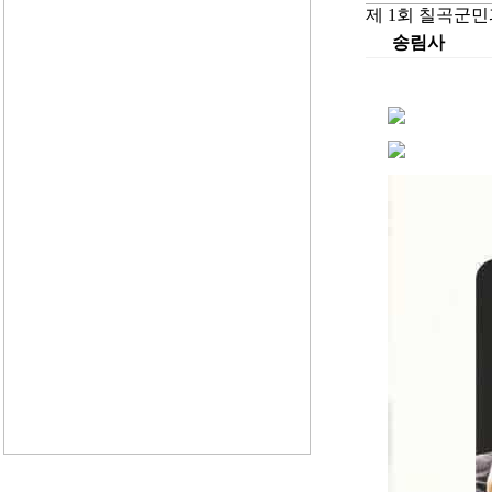
제 1회 칠곡군
송림사