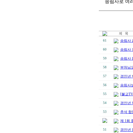
송림사로 여
송림사 
61
송림사 
60
송림사 
59
부처님오
58
경인년 
57
송림사보
56
[불교T
55
경인년 
54
추석 합
53
제 1회
경인년 
51