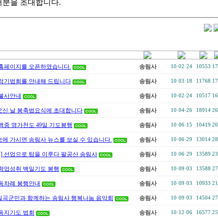
러분을 초대합니다.
홈페이지를 오픈하였습니다.
송림사
10·02·24
10553
17
정기법회를 안내해 드립니다
송림사
10·03·18
11768
17
불사안내
송림사
10·02·24
10517
16
신 날 봉축법요식에 초대합니다
송림사
10·04·26
18914
26
백중 영가천도 49일 기도봉행
송림사
10·06·15
10419
20
에 가시면 송림사 뉴스를 보실 수 있습니다.
송림사
10·06·29
13014
28
V] 선업으로 탑을 이루다 팔공산 송림사
송림사
10·06·29
13589
23
학업성취 백일기도 봉행
송림사
10·09·03
13588
27
동차례 봉행안내
송림사
10·09·03
10933
21
 칠곡군민과 함께하는 송림사 행복나눔 음악회
송림사
10·09·03
14504
27
동지기도 법회
송림사
10·12·06
16577
25