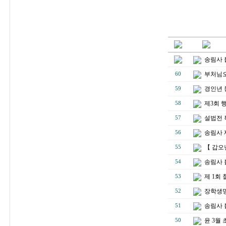
송림사 
부처님오
60
경인년 
59
제3회 
58
설법전 
57
송림사 
56
【 갑오
55
송림사 
54
제 1회
53
장학생명
52
송림사 
51
윤 3월
50