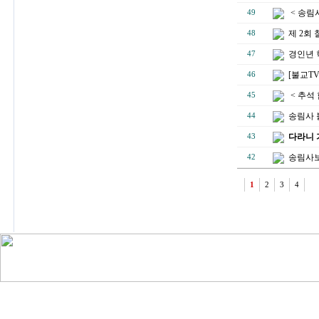
< 송림
49
제 2회
48
경인년 
47
[불교T
46
< 추석
45
송림사 
44
다라니 
43
송림사보
42
1
2
3
4