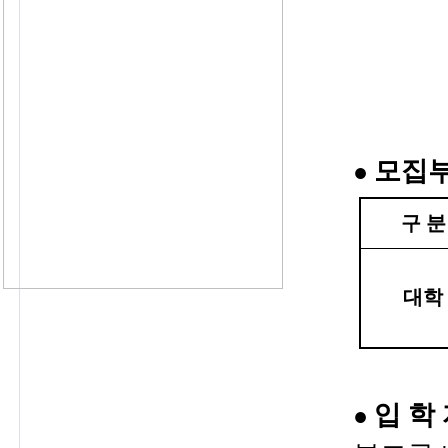
모집
●
구 분
대학
입 학 
●