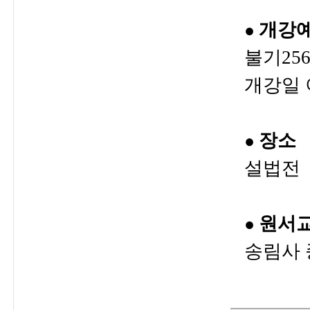
개강
●
불기256
개강일 
장소
●
설법전
원서교
●
송림사 종