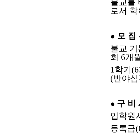
불교를 
로서 학력
모 집 
●
불교 기
회 6개
1학기(
(반야심
구 비 
●
입학원서
등록금(