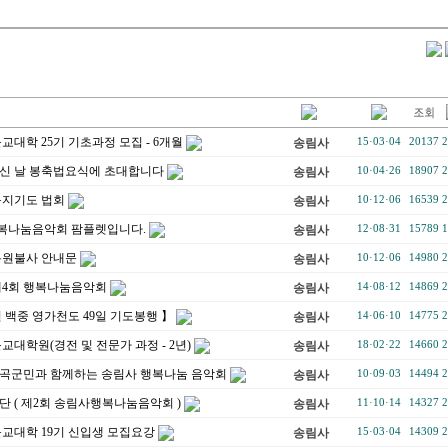
교대학 25기 기초과정 모집 - 6개월
송림사
15·03·04
20137
2
신 날 봉축법요식에 초대합니다
송림사
10·04·26
18907
2
동지기도 법회
송림사
10·12·06
16539
2
행복나눔음악회 팜플렛입니다.
송림사
12·08·31
15789
1
복원불사 안내문
송림사
10·12·06
14980
2
제4회 행복나눔음악회
송림사
14·08·12
14869
2
 백중 영가천도 49일 기도봉행 】
송림사
14·06·10
14775
2
교대학원(경전 및 전문가 과정 - 2년)
송림사
18·02·22
14660
2
 칠곡군민과 함께하는 송림사 행복나눔 음악회
송림사
10·09·03
14494
2
 ( 제2회 송림사행복나눔음악회 )
송림사
11·10·14
14327
2
교대학 19기 신입생 모집요강
송림사
15·03·04
14309
2