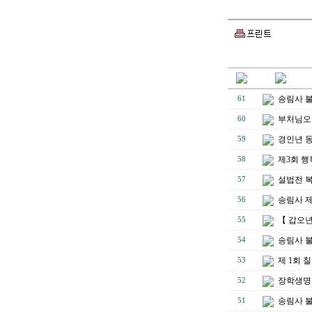
송림사 불
61
부처님오
60
경인년 
59
제3회 
58
설법전 
57
송림사 
56
【 갑오년
55
송림사 불
54
제 1회
53
장학생명단
52
송림사 불
51