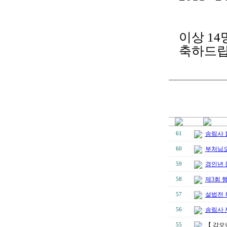
이상 1
축하드립
송림사 
61
부처님오
60
경인년 
59
제3회 
58
설법전 
57
송림사 
56
【 갑오
55