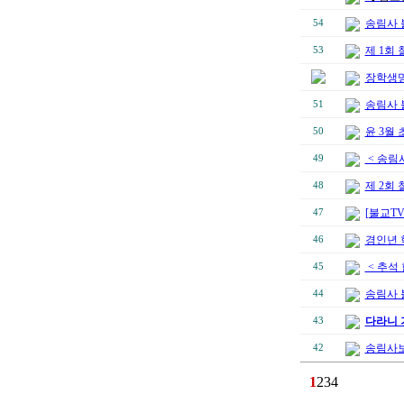
송림사 
54
제 1회
53
장학생명
송림사 
51
윤 3월
50
< 송림
49
제 2회
48
[불교T
47
경인년 
46
< 추석
45
송림사 
44
다라니 
43
송림사보
42
1
2
3
4