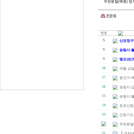
우란분절(백중) 영
N
신묘장구
N
송림사 불
N
병오년(2
58
10월 상
57
동안거 
56
송림사 
55
송림사 
54
정초산림
53
인등기도 
우란분절(
51
【 경자년