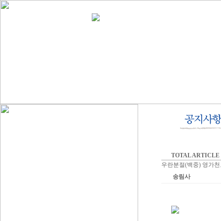
TOTAL ARTICLE :
우란분절(백중) 영가천도
송림사