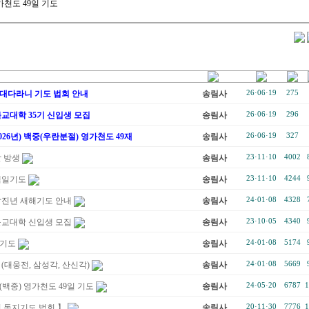
가천도 49일 기도
대다라니 기도 법회 안내
송림사
26·06·19
275
교대학 35기 신입생 모집
송림사
26·06·19
296
026년) 백중(우란분절) 영가천도 49재
송림사
26·06·19
327
달 방생
송림사
23·11·10
4002
백일기도
송림사
23·11·10
4244
갑진년 새해기도 안내
송림사
24·01·08
4328
불교대학 신입생 모집
송림사
23·10·05
4340
기도
송림사
24·01·08
5174
(대웅전, 삼성각, 산신각)
송림사
24·01·08
5669
백중) 영가천도 49일 기도
송림사
24·05·20
6787
1
 동지기도 법회 】
송림사
20·11·30
7776
1