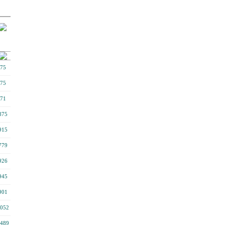
75
75
71
875
915
779
926
945
901
052
489