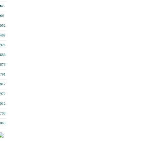
945
901
052
489
926
680
676
791
817
972
012
706
063