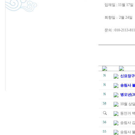
입재일 : 11월 17일
회향일 : 2월 24일
문의 : 010-2113-81
N
신묘장구
N
송림사 불
N
병오년(2
58
10월 상
동안거 
56
송림사 
55
송림사 