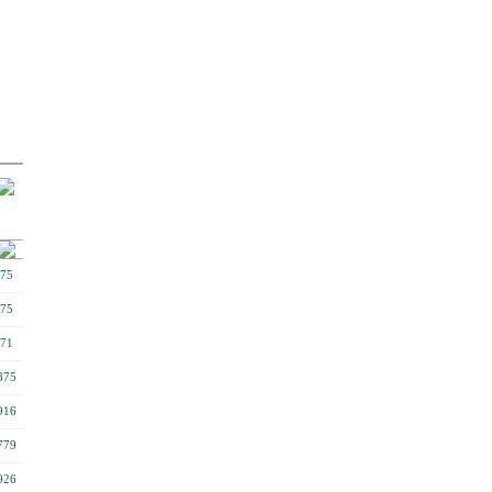
75
75
71
875
916
779
926