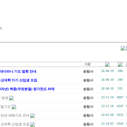
16
대다라니 기도 법회 안내
송림사
26·06·19
280
교대학 35기 신입생 모집
송림사
26·06·19
299
026년) 백중(우란분절) 영가천도 49재
송림사
26·06·19
331
달 방생
송림사
23·11·10
4007
백일기도
송림사
23·11·10
4247
갑진년 새해기도 안내
송림사
24·01·08
4331
불교대학 신입생 모집
송림사
23·10·05
4343