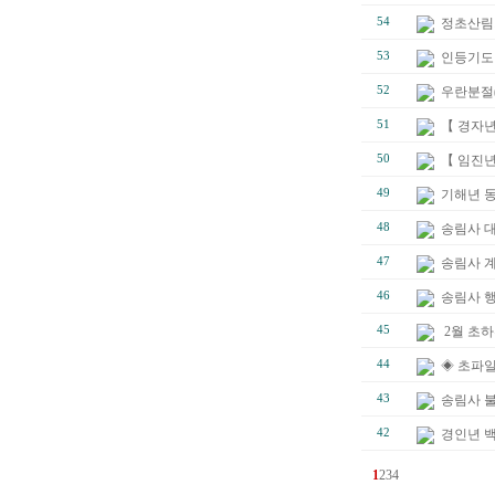
54
정초산림
53
인등기도 
52
우란분절(
51
【 경자년
50
【 임진년
49
기해년 
48
송림사 
47
송림사 
46
송림사 
45
2월 초
44
◈ 초파일
43
송림사 불
42
경인년 백
1
2
3
4