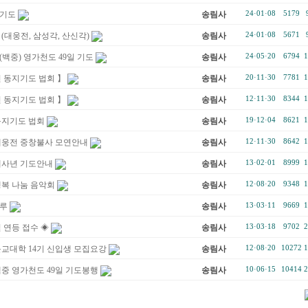
기도
송림사
24·01·08
5179
(대웅전, 삼성각, 산신각)
송림사
24·01·08
5671
백중) 영가천도 49일 기도
송림사
24·05·20
6794
1
 동지기도 법회 】
송림사
20·11·30
7781
1
 동지기도 법회 】
송림사
12·11·30
8344
1
동지기도 법회
송림사
19·12·04
8621
1
대웅전 중창불사 모연안내
송림사
12·11·30
8642
1
계사년 기도안내
송림사
13·02·01
8999
1
행복 나눔 음악회
송림사
12·08·20
9348
1
하루
송림사
13·03·11
9669
1
 연등 접수 ◈
송림사
13·03·18
9702
2
교대학 14기 신입생 모집요강
송림사
12·08·20
10272
1
중 영가천도 49일 기도봉행
송림사
10·06·15
10414
2