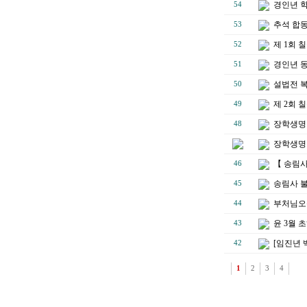
경인년 
54
추석 합
53
제 1회
52
경인년 
51
설법전 
50
제 2회
49
장학생명단
48
장학생명단
【 송림
46
송림사 불
45
부처님오
44
윤 3월 
43
[임진년 
42
1
2
3
4