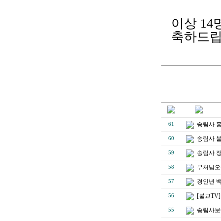
이상 1
축하드립
송림사 
61
송림사 
60
송림사 
59
부처님오
58
경인년 백
57
[불교TV
56
송림사보에
55