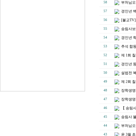
부처님오
58
경인년 백
57
[불교TV
56
송림사보에
55
경인년 
54
추석 합
53
제 1회
52
경인년 
51
설법전 
50
제 2회
49
장학생명단
48
장학생명단
47
【 송림
46
송림사 불
45
부처님오
44
윤 3월 
43