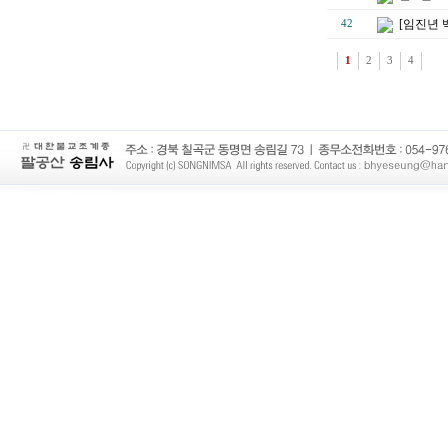
[임진년 
42
1
2
3
4