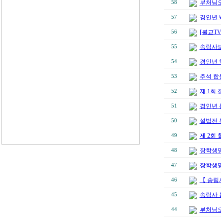
부처님오
58
경인년 
57
[불교T
56
송림사보
55
경인년 
54
추석 합
53
제 1회
52
경인년 
51
설법전 
50
제 2회
49
장학생명단
48
장학생명
47
【 송림
46
송림사 
45
부처님오
44