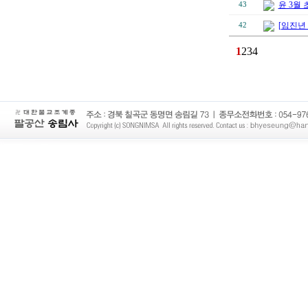
윤 3월
43
[임진년
42
1
2
3
4