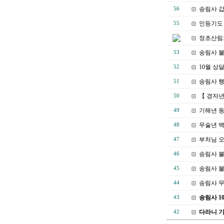
송림사 
56
인등기도 
55
정초산림
송림사 
53
10월 상
52
송림사 행
51
【 경자년
50
기해년 
49
무술년 백
48
부처님 오
47
송림사 불
46
송림사 불
45
송림사 
44
송림사 1
43
다라니 
42