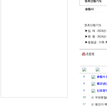
정초산림기도
송림사
정초산림기도
▶입 재 : 2024년 2
▶회 향 : 2024년 2
▶동참금 : 가족 축원
송림사 
N
병오년(2
N
신묘장구
N
우란분절(
58
동안거 
57