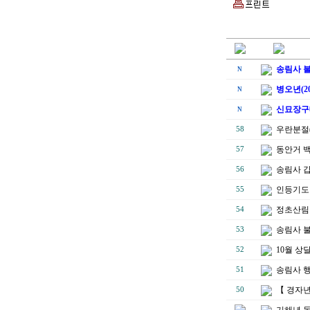
송림사 불
N
병오년(2
N
신묘장구
N
우란분절(
58
동안거 
57
송림사 
56
인등기도 
55
정초산림
54
송림사 
53
10월 상
52
송림사 
51
【 경자년
50
기해년 