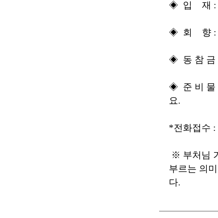
◈ 입 재 :
◈ 회 향 : 
◈ 동 참 금 
◈ 준 비 물
요.
*전화접수 : (
※ 부처님 
부르는 의미
다.