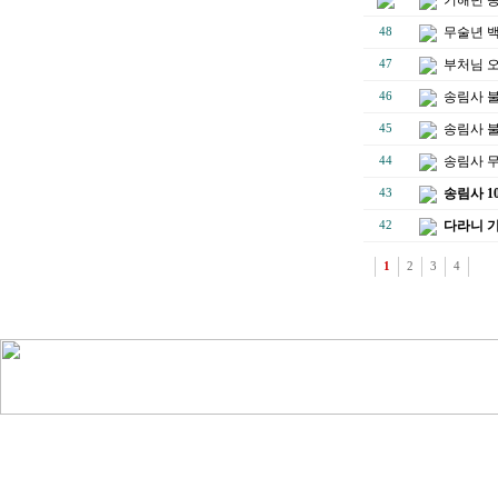
무술년 백
48
부처님 
47
송림사 불
46
송림사 불
45
송림사 
44
송림사 1
43
다라니 
42
1
2
3
4