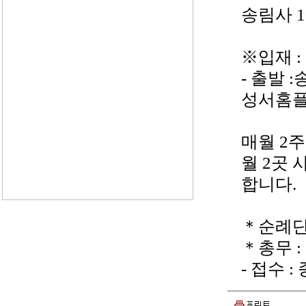
송림사 1
※입재 : 
- 출발 :
성서홈플
매월 2
월 2곳
합니다.
＊순례단
＊총무 : 
- 접수 