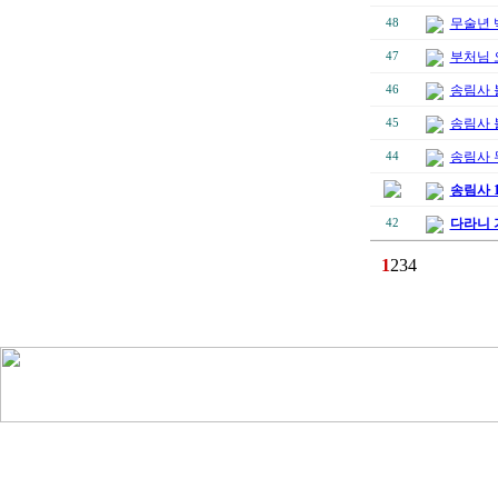
무술년 
48
부처님 
47
송림사 
46
송림사 
45
송림사 
44
송림사 
다라니 
42
1
2
3
4