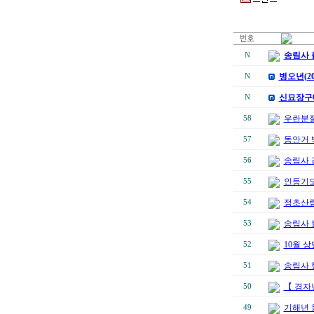
송림사 
N
병오년(2
N
신묘장구
N
우란분절
58
동안거 
57
송림사 
56
인등기도
55
정초산
54
송림사 
53
10월 상
52
송림사 
51
【 경자
50
기해년 
49