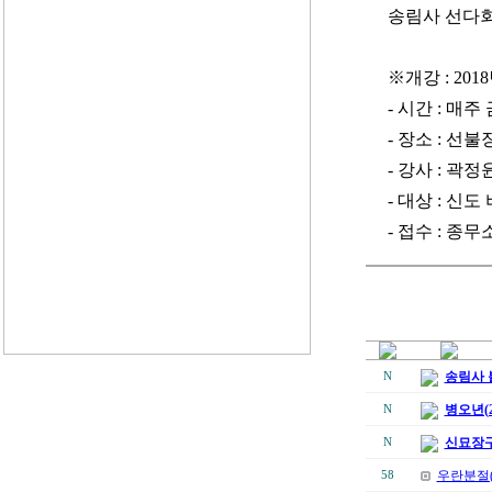
송림사 선다회
※개강 : 2018
- 시간 : 매
- 장소 : 선불
- 강사 : 곽
- 대상 : 
- 접수 : 종무
송림사 
N
병오년(2
N
신묘장구
N
우란분절(
58