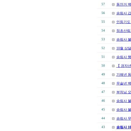
동안거 
57
송림사 
56
인등기도 
55
정초산림
54
송림사 
53
10월 상
52
송림사 행
51
【 경자년
50
기해년 
49
무술년 백
48
부처님 오
47
송림사 불
46
송림사 불
45
송림사 
44
송림사 1
43