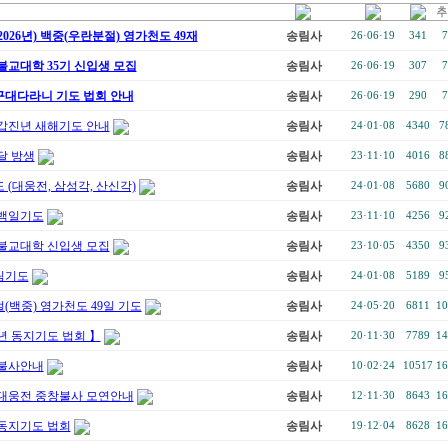
026년) 백중(우란분절) 영가천도 49재
송림사
26·06·19
341
7
불교대학 35기 신입생 모집
송림사
26·06·19
307
7
대다라니 기도 법회 안내
송림사
26·06·19
290
7
갑진년 새해기도 안내
송림사
24·01·08
4340
7
달 방생
송림사
23·11·10
4016
8
 (대웅전, 삼성각, 산신각)
송림사
24·01·08
5680
9
백일기도
송림사
23·11·10
4256
9
불교대학 신입생 모집
송림사
23·10·05
4350
9
림기도
송림사
24·01·08
5189
9
(백중) 영가천도 49일 기도
송림사
24·05·20
6811
10
년 동지기도 법회 】
송림사
20·11·30
7789
14
불사안내
송림사
10·02·24
10517
16
대웅전 중창불사 모연안내
송림사
12·11·30
8643
16
동지기도 법회
송림사
19·12·04
8628
16