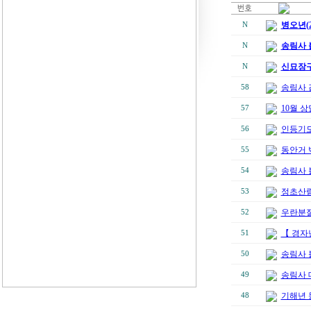
병오년(2
N
송림사 
N
신묘장구
N
송림사 
58
10월 상
57
인등기도
56
동안거 
55
송림사 
54
정초산
53
우란분절
52
【 경자
51
송림사 
50
송림사 
49
기해년 
48