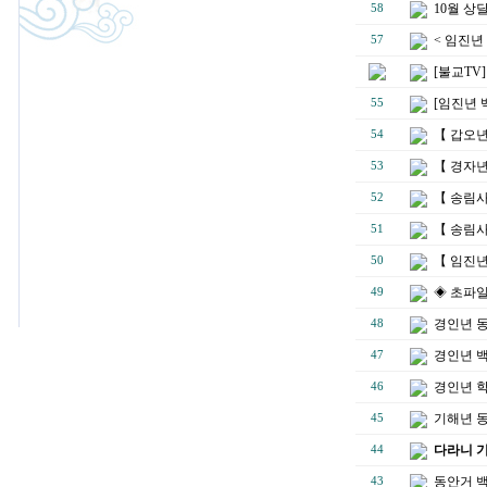
10월 상
58
< 임진년
57
[불교TV
[임진년 
55
【 갑오년
54
【 경자년
53
【 송림
52
【 송림사
51
【 임진년
50
◈ 초파일
49
경인년 
48
경인년 백
47
경인년 
46
기해년 
45
다라니 
44
동안거 
43