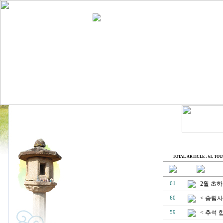
TOTAL ARTICLE : 61
, TOT
2월 초
61
< 송림사
60
< 추석 
59