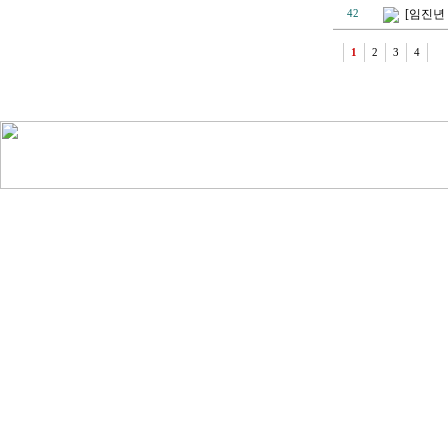
[임진년
42
1
2
3
4