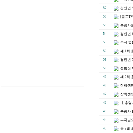
경인년 
57
[불교T
56
송림사보
55
경인년 
54
추석 합
53
제 1회
52
경인년 
51
설법전 
50
제 2회
49
장학생명단
48
장학생명
47
【 송림
46
송림사 
45
부처님오
44
윤 3월
43