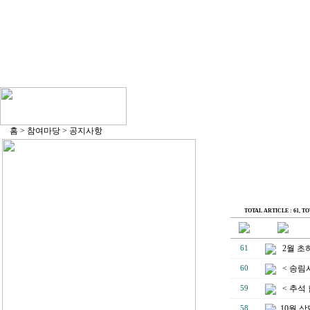
홈 > 참여마당 > 공지사항
TOTAL ARTICLE : 61
, TO
2월 초
61
< 송림
60
< 추석
59
10월 상
58