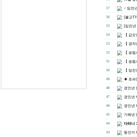
< 임진
57
[불교T
56
[임진년
55
【 갑오
54
【 경자
53
【 송림
52
【 송림
51
【 임진
50
◈ 초파
49
경인년 
48
경인년 
47
경인년 
46
기해년 
45
다라니 
44
동안거 
43