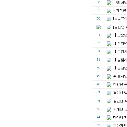
10월 상
58
< 임진년
57
[불교TV
56
[임진년 
【 갑오년
54
【 경자년
53
【 송림
52
【 송림사
51
【 임진년
50
◈ 초파일
49
경인년 
48
경인년 백
47
경인년 
46
기해년 
45
다라니 
44
동안거 
43