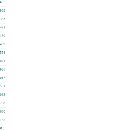
876
989
383
491
150
489
554
021
926
012
581
063
708
680
185
916