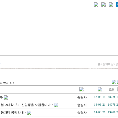
홈 > 참여마당 >
AL PAGE : 1 / 4
하루
송림사
13·03·11
9669
1
 불교대학 18기 신입생을 모집합니다 >
송림사
14·08·21
14078
2
합동차례 봉행안내 >
송림사
14·08·21
13408
2