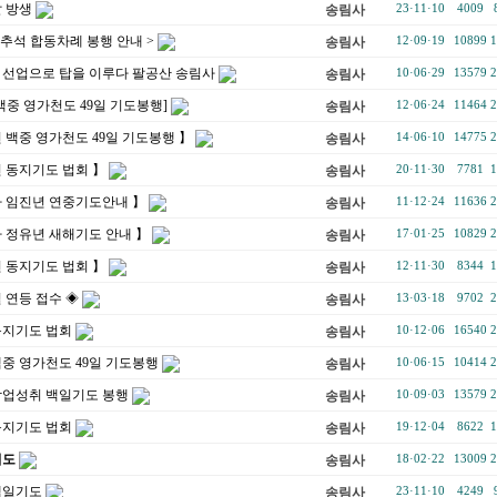
달 방생
송림사
23·11·10
4009
 추석 합동차례 봉행 안내 >
송림사
12·09·19
10899
1
] 선업으로 탑을 이루다 팔공산 송림사
송림사
10·06·29
13579
2
백중 영가천도 49일 기도봉행]
송림사
12·06·24
11464
2
 백중 영가천도 49일 기도봉행 】
송림사
14·06·10
14775
2
 동지기도 법회 】
송림사
20·11·30
7781
1
사 임진년 연중기도안내 】
송림사
11·12·24
11636
2
 정유년 새해기도 안내 】
송림사
17·01·25
10829
2
 동지기도 법회 】
송림사
12·11·30
8344
1
 연등 접수 ◈
송림사
13·03·18
9702
2
동지기도 법회
송림사
10·12·06
16540
2
중 영가천도 49일 기도봉행
송림사
10·06·15
10414
2
학업성취 백일기도 봉행
송림사
10·09·03
13579
2
동지기도 법회
송림사
19·12·04
8622
1
기도
송림사
18·02·22
13009
2
백일기도
송림사
23·11·10
4249