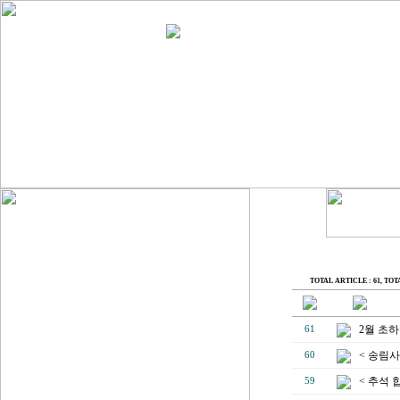
TOTAL ARTICLE : 61
, TOT
2월 초
61
< 송림사
60
< 추석 
59