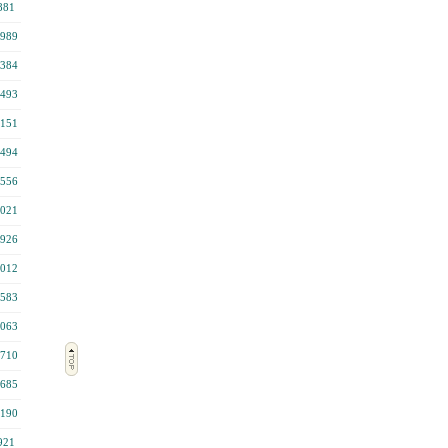
881
989
384
493
151
494
556
021
926
012
583
063
710
685
190
921