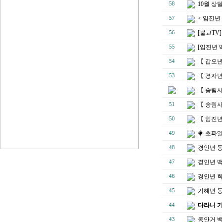
10월 상
58
< 임진년
57
[불교TV
56
[임진년 
55
【 갑오년
54
【 경자년
53
【 송림
【 송림사
51
【 임진년
50
◈ 초파일
49
경인년 
48
경인년 백
47
경인년 
46
기해년 
45
다라니 
44
동안거 
43