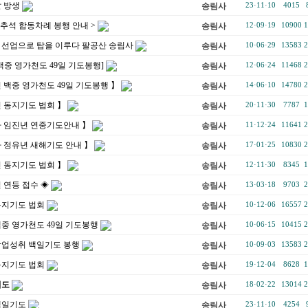
달 방생
송림사
23·11·10
4015
 추석 합동차례 봉행 안내 >
송림사
12·09·19
10900
1
] 선업으로 탑을 이루다 팔공산 송림사
송림사
10·06·29
13583
2
백중 영가천도 49일 기도봉행]
송림사
12·06·24
11468
2
 백중 영가천도 49일 기도봉행 】
송림사
14·06·10
14780
2
 동지기도 법회 】
송림사
20·11·30
7787
1
사 임진년 연중기도안내 】
송림사
11·12·24
11641
2
 정유년 새해기도 안내 】
송림사
17·01·25
10830
2
 동지기도 법회 】
송림사
12·11·30
8345
1
 연등 접수 ◈
송림사
13·03·18
9703
2
동지기도 법회
송림사
10·12·06
16557
2
중 영가천도 49일 기도봉행
송림사
10·06·15
10415
2
학업성취 백일기도 봉행
송림사
10·09·03
13583
2
동지기도 법회
송림사
19·12·04
8628
1
기도
송림사
18·02·22
13014
2
백일기도
송림사
23·11·10
4254