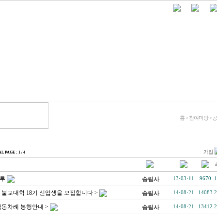
홈 > 참여마당 >
AL PAGE : 1 / 4
하루
송림사
13·03·11
9670
1
 불교대학 18기 신입생을 모집합니다 >
송림사
14·08·21
14083
2
합동차례 봉행안내 >
송림사
14·08·21
13412
2