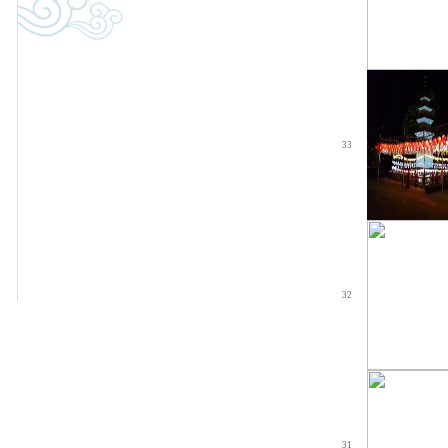
33
32
31