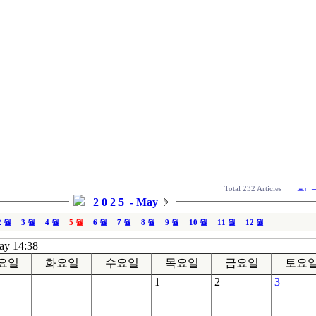
Total 232 Articles
2025
- May
2 월
3 월
4 월
5 월
6 월
7 월
8 월
9 월
10 월
11 월
12 월
ay 14:38
요일
화요일
수요일
목요일
금요일
토요
1
2
3