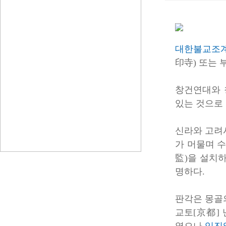
대한불교조
印
寺
) 또는 
창건연대와 
있는 것으로
신라와 고려
가 머물며 수
監
)을 설치
명하다.
판각은 몽골의
교토[
京
都
]