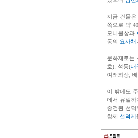
였으나
임진
지금 건물은 
쪽으로 약 4
모니불상과
동의
요사채
문화재로는
호), 석등(
대
여래좌상, 배
이 밖에도 주
에서 유일하
중건된 선덕
함께
선덕제