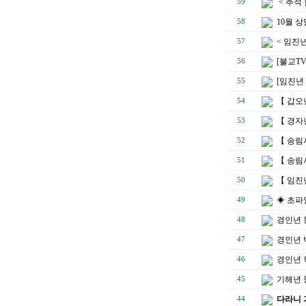
< 추석
59
10월 상
58
< 임진
57
[불교T
56
[임진년
55
【 갑오
54
【 경자
53
【 송림
52
【 송림
51
【 임진
50
◈ 초파
49
경인년 
48
경인년 
47
경인년 
46
기해년 
45
다라니 
44