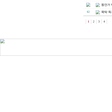
동안거 
목탁·독
42
1
2
3
4