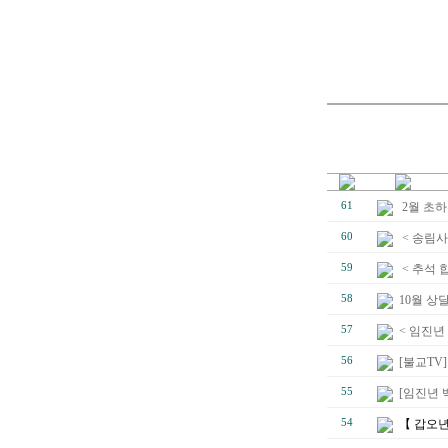
61
2월 초
60
< 송림사
59
< 추석 
58
10월 상
57
< 임진년
56
[불교TV
55
[임진년 
54
【 갑오년