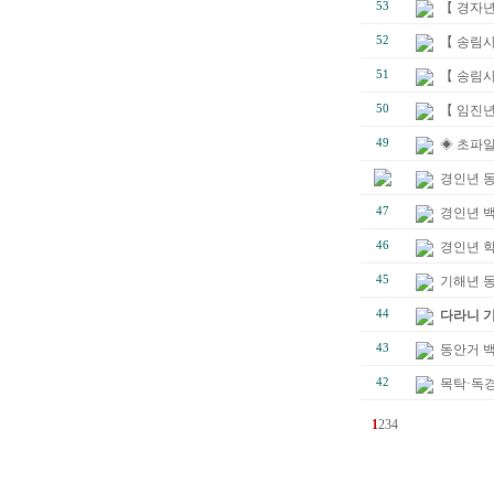
53
【 경자년
52
【 송림
51
【 송림사
50
【 임진년
49
◈ 초파일
경인년 
47
경인년 백
46
경인년 
45
기해년 
44
다라니 
43
동안거 
42
목탁·독경
1
2
3
4