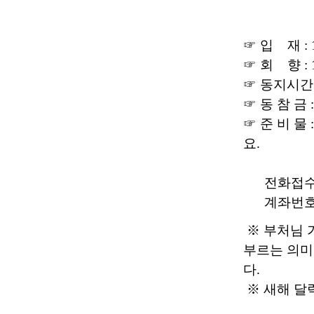
☞ 입 재 : 
☞ 회 향 : 
☞ 동지시간 :
☞ 동 참 금 
☞ 준 비 물
요.
전화접수 : (
계좌번호 : 
※ 부처님 
부르는 의미
다.
※ 새해 달